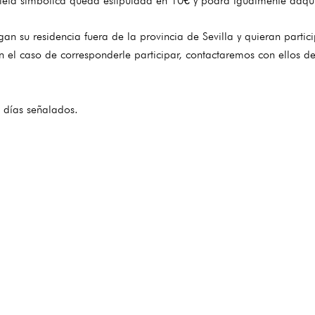
leta simbólica queda estipulada en 10€ y podrá igualmente adquir
 su residencia fuera de la provincia de Sevilla y quieran participa
el caso de corresponderle participar, contactaremos con ellos des
s días señalados.