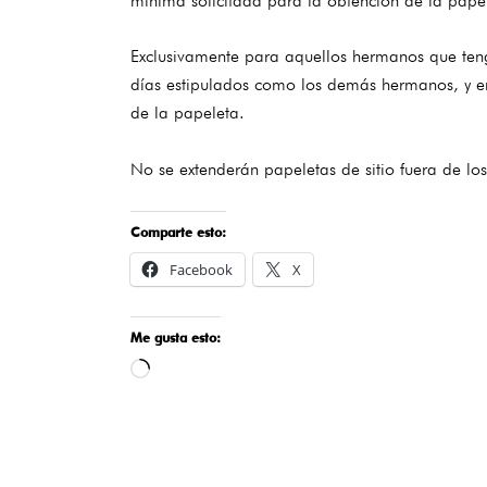
mínima solicitada para la obtención de la pape
Exclusivamente para aquellos hermanos que tengan
días estipulados como los demás hermanos, y en 
de la papeleta.
No se extenderán papeletas de sitio fuera de lo
Comparte esto:
Facebook
X
Me gusta esto:
Cargando...