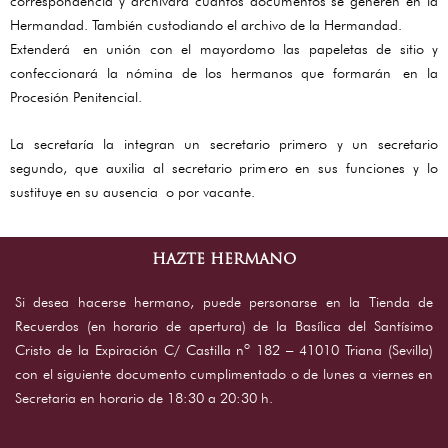
correspondencia y archivará cuantos documentos se generen en la
Hermandad. También custodiando el archivo de la Hermandad.
Extenderá en unión con el mayordomo las papeletas de sitio y
confeccionará la nómina de los hermanos que formarán en la
Procesión Penitencial.
La secretaría la integran un secretario primero y un secretario
segundo, que auxilia al secretario primero en sus funciones y lo
sustituye en su ausencia o por vacante.
HAZTE HERMANO
Si desea hacerse hermano, puede personarse en la Tienda de
Recuerdos (en horario de apertura) de la Basílica del Santísimo
Cristo de la Expiración C/ Castilla nº 182 – 41010 Triana (Sevilla)
con el siguiente documento cumplimentado o de lunes a viernes en
Secretaria en horario de 18:30 a 20:30 h.