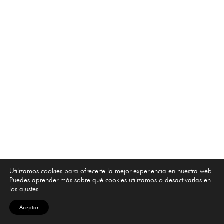
Utilizamos cookies para ofrecerte la mejor experiencia en nuestra web.
Puedes aprender más sobre qué cookies utilizamos o desactivarlas en
los
ajustes
.
Aceptar