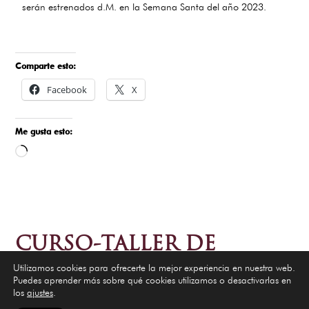
serán estrenados d.M. en la Semana Santa del año 2023.
Comparte esto:
Facebook
X
Me gusta esto:
Cargando...
CURSO-TALLER DE
PALMAS RIZADAS
Utilizamos cookies para ofrecerte la mejor experiencia en nuestra web.
Puedes aprender más sobre qué cookies utilizamos o desactivarlas en
los
ajustes
.
Los próximos días 1,2 y 3 de marzo tendrá lugar en nuestra