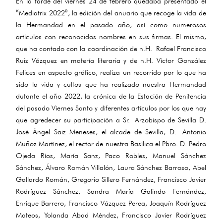
En la tarde del viernes 24 de febrero quedaba presentado el
«Mediatrix 2022», la edición del anuario que recoge la vida de
la Hermandad en el pasado año, así como numerosos
artículos con reconocidos nombres en sus firmas. El mismo,
que ha contado con la coordinación de n.H. Rafael Francisco
Ruiz Vázquez en matería literaria y de n.H. Víctor González
Felices en aspecto gráfico, realiza un recorrido por lo que ha
sido la vida y cultos que ha realizado nuestra Hermandad
dutante el año 2022, la crónica de la Estación de Penitencia
del pasado Viernes Santo y diferentes artículos por los que hay
que agredecer su participación a Sr. Arzobispo de Sevilla D.
José Ángel Saiz Meneses, el alcade de Sevilla, D. Antonio
Muñoz Martínez, el rector de nuestra Basílica el Pbro. D. Pedro
Ojeda Ríos, María Sanz, Paco Robles, Manuel Sánchez
Sánchez, Álvaro Román Villalón, Laura Sánchez Barroso, Abel
Gallardo Román, Gregorio Sillero Fernández, Francisco Javier
Rodríguez Sánchez, Sandra María Galindo Fernández,
Enrique Barrero, Francisco Vázquez Perea, Joaquín Rodríguez
Mateos, Yolanda Abad Méndez, Francisco Javier Rodríguez