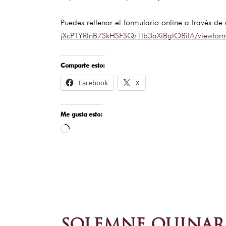
Puedes rellenar el formulario online a través de
jXcPTYRInB7SkHSFSQr1lb3aXiBglO8iIA/viewfor
Comparte esto:
Facebook
X
Me gusta esto:
Cargando...
SOLEMNE QUINARI