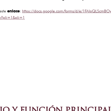
 este
enlace
:
https://docs.google.com/forms/d/e/1FAIpQLScmB
m?pli=1&pli=1
O Y FUNCIÓN PRINCIPAL