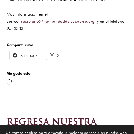
Más información en el
correo
secretario@hermandaddelcachorro.org
y en el teléfono
954333341.
Comparte esto:
Facebook
X
Me gusta esto:
REGRESA NUESTRA
MADRE Y SEÑORA DEL
Utilizamos cookies para ofrecerte la mejor experiencia en nuestra web.