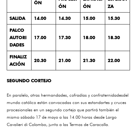
ÓN
ÓN
ÓN
ZA
SALIDA
14.00
14.30
15.00
15.30
PALCO
AUTORI
17.00
17.30
18.00
18.30
DADES
FINALIZ
20.30
21.00
21.30
22.00
ACIÓN
SEGUNDO CORTEJO
En paralelo, otras hermandades, cofradías y confraternidadesdel
mundo católico están convocadas con sus estandartes y cruces
procesionales en un segundo cortejo que partirá también el
mismo sábado 17 de mayo a las 14.00 horas desde Largo
Cavalieri di Colombo, junto a las Termas de Caracalla.