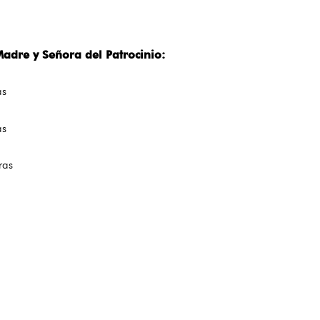
re y Señora del Patrocinio:
as
as
0 horas