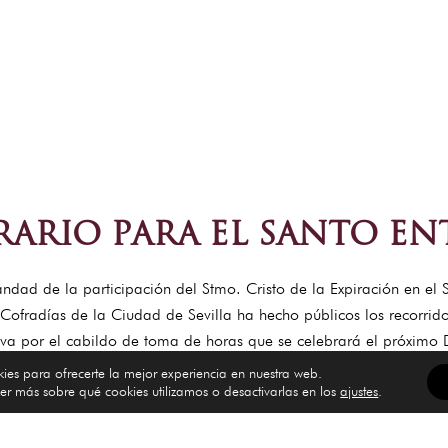
ARIO PARA EL SANTO E
ndad de la participación del Stmo. Cristo de la Expiración en e
fradías de la Ciudad de Sevilla ha hecho públicos los recorrido
tiva por el cabildo de toma de horas que se celebrará el próximo
 a las 5 de la tarde y discurrirá por las siguientes calles:
kies para ofrecerte la mejor experiencia en nuestra web.
r más sobre qué cookies utilizamos o desactivarlas en los
ajustes
.
sto de la Expiración, Plaza de la Legión, Marqués de Paradas, Sa
unfo, Fray Ceferino González, Almirantazgo, Arco del Postigo, Do