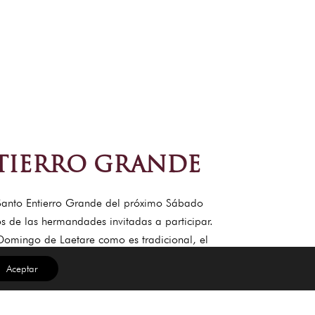
NTIERRO GRANDE
l Santo Entierro Grande del próximo Sábado
s de las hermandades invitadas a participar.
 Domingo de Laetare como es tradicional, el
Aceptar
n Laureano, Alfonso XII, Campana (Paso 19:55),
s de Mayo, Arfe, Adriano, Pastor y Landero,