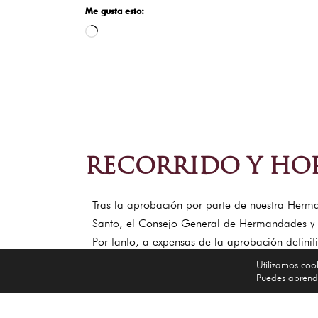
Me gusta esto:
RECORRIDO Y HOR
Tras la aprobación por parte de nuestra Herma
Santo, el Consejo General de Hermandades y Co
Por tanto, a expensas de la aprobación defini
Stmo. Cristo de la Expiración realizará su salida
Utilizamos coo
Puedes aprende
Salida (17:00), Castilla, Chapina, Puente Cri
CARRERA OFICIAL, Palos (21:20), plaza del Tri