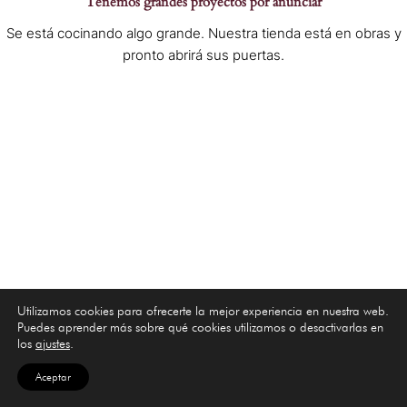
Tenemos grandes proyectos por anunciar
Se está cocinando algo grande. Nuestra tienda está en obras y
pronto abrirá sus puertas.
Utilizamos cookies para ofrecerte la mejor experiencia en nuestra web.
Puedes aprender más sobre qué cookies utilizamos o desactivarlas en
los
ajustes
.
Aceptar