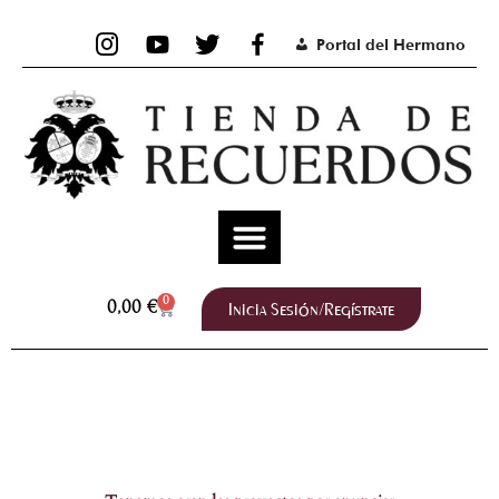
Ir
al
Portal del Hermano
contenido
0
Inicia Sesión/Regístrate
Carrito
0,00
€